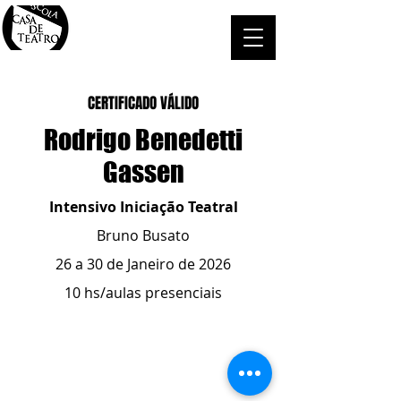
CERTIFICADO VÁLIDO
Rodrigo Benedetti
Gassen
Intensivo Iniciação Teatral
Bruno Busato
26 a 30 de Janeiro de 2026
10 hs/aulas presenciais
ESCOLA CASA DE TEATRO
(51) 4066-8744
(51) 99915.2459
- whatsapp
contato@casadeteatropoa.com.br