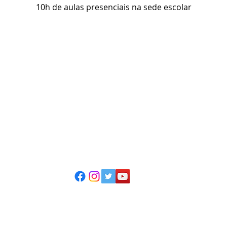
10h de aulas presenciais na sede escolar
ESCOLA CASA DE TEATRO
(51) 4066-8744
(51) 99915.2459 - whatsapp
contato@casadeteatropoa.com.br
Av. Cristóvão Colombo, 400
Porto Alegre/RS - CEP 90560-002