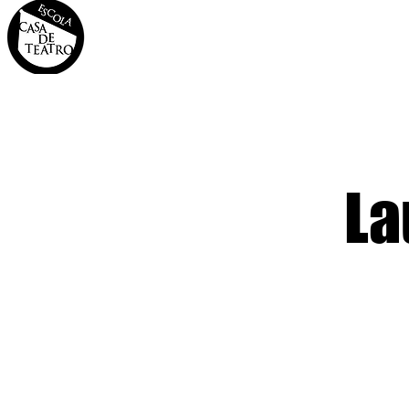
INÍCIO
A CASA
OS 
La