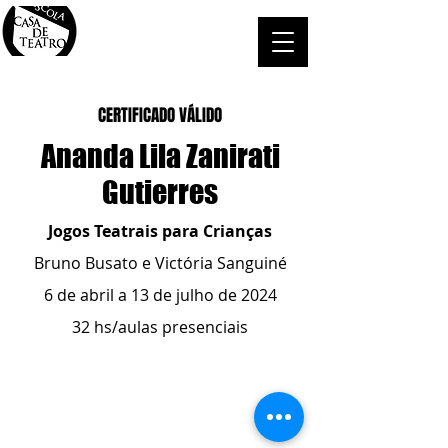
CERTIFICADO VÁLIDO
Ananda Lila Zanirati
Gutierres
Jogos Teatrais para Crianças
Bruno Busato e Victória Sanguiné
6 de abril a 13 de julho de 2024
32 hs/aulas presenciais
ESCOLA CASA DE TEATRO
(51) 4066-8744
(51) 99915.2459
- whatsapp
contato@casadeteatropoa.com.br