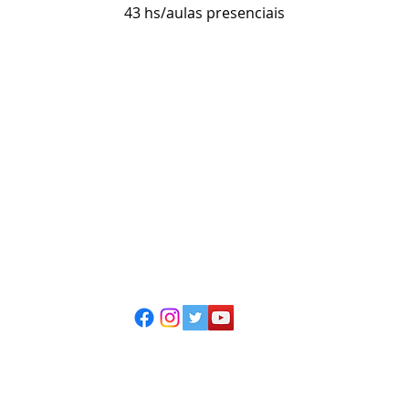
43 hs/aulas presenciais
ESCOLA CASA DE TEATRO
(51) 4066-8744
(51) 99915.2459 - whatsapp
contato@casadeteatropoa.com.br
Av. Cristóvão Colombo, 400
Porto Alegre/RS - CEP 90560-002