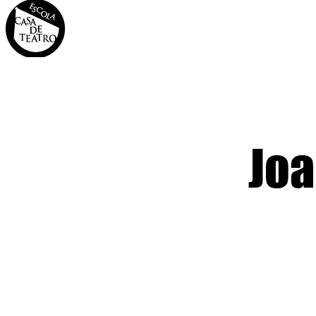
INÍCIO
A CASA
OS 
Joa