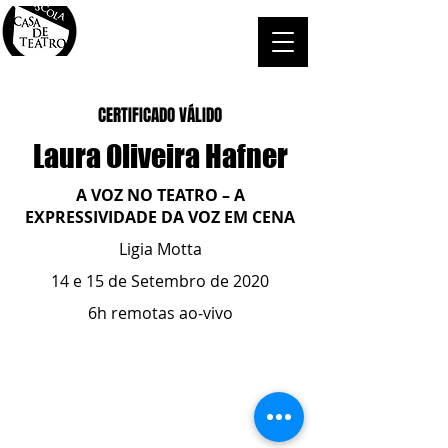
CERTIFICADO VÁLIDO
Laura Oliveira Hafner
A VOZ NO TEATRO – A
EXPRESSIVIDADE DA VOZ EM CENA
Ligia Motta
14 e 15 de Setembro de 2020
6h remotas ao-vivo
ESCOLA CASA DE TEATRO
(51) 4066-8744
(51) 99915.2459
- whatsapp
contato@casadeteatropoa.com.br