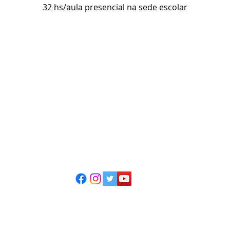
32 hs/aula presencial na sede escolar
ESCOLA CASA DE TEATRO
(51) 4066-8744
(51) 99915.2459 - whatsapp
contato@casadeteatropoa.com.br
Av. Cristóvão Colombo, 400
Porto Alegre/RS - CEP 90560-002