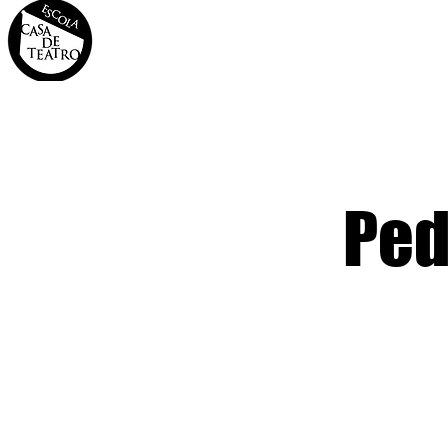
INÍCIO
A CASA
OS 
Ped