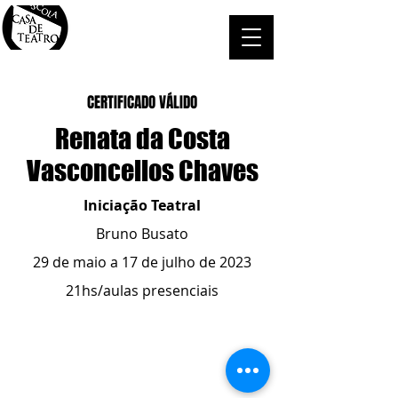
CERTIFICADO VÁLIDO
Renata da Costa
Vasconcellos Chaves
Iniciação Teatral
Bruno Busato
29 de maio a 17 de julho de 2023
21hs/aulas presenciais
ESCOLA CASA DE TEATRO
(51) 4066-8744
(51) 99915.2459
- whatsapp
contato@casadeteatropoa.com.br