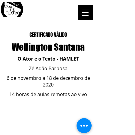
CERTIFICADO VÁLIDO
Wellington Santana
O Ator e o Texto - HAMLET
Zé Adão Barbosa
6 de novembro a 18 de dezembro de
2020
14 horas de aulas remotas ao vivo
ESCOLA CASA DE TEATRO
(51) 4066-8744
(51) 99915.2459
- whatsapp
contato@casadeteatropoa.com.br