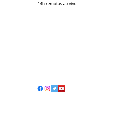
14h remotas ao vivo
ESCOLA CASA DE TEATRO
(51) 4066-8744
(51) 99915.2459 - whatsapp
contato@casadeteatropoa.com.br
Av. Cristóvão Colombo, 400
Porto Alegre/RS - CEP 90560-002