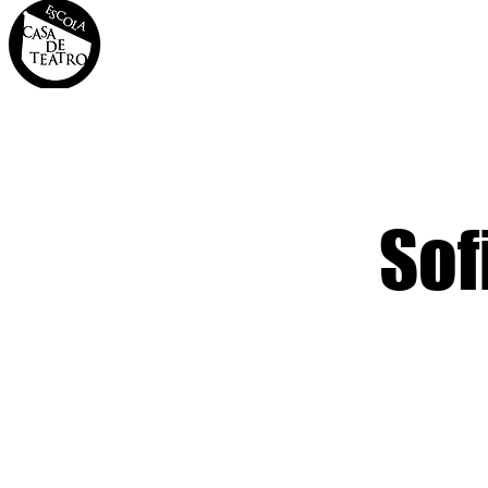
INÍCIO
A CASA
OS 
Sof