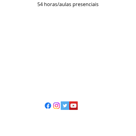
54 horas/aulas presenciais
ESCOLA CASA DE TEATRO
(51) 4066-8744
(51) 99915.2459 - whatsapp
contato@casadeteatropoa.com.br
Av. Cristóvão Colombo, 400
Porto Alegre/RS - CEP 90560-002