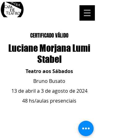
CERTIFICADO VÁLIDO
Luciane Morjana Lumi
Stabel
Teatro aos Sábados
Bruno Busato
13 de abril a 3 de agosto de 2024
48 hs/aulas presenciais
ESCOLA CASA DE TEATRO
(51) 4066-8744
(51) 99915.2459
- whatsapp
contato@casadeteatropoa.com.br