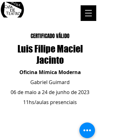
CERTIFICADO VÁLIDO
Luis Filipe Maciel
Jacinto
Oficina Mímica Moderna
Gabriel Guimard
06 de maio a 24 de junho de 2023
11hs/aulas presenciais
ESCOLA CASA DE TEATRO
(51) 4066-8744
(51) 99915.2459
- whatsapp
contato@casadeteatropoa.com.br