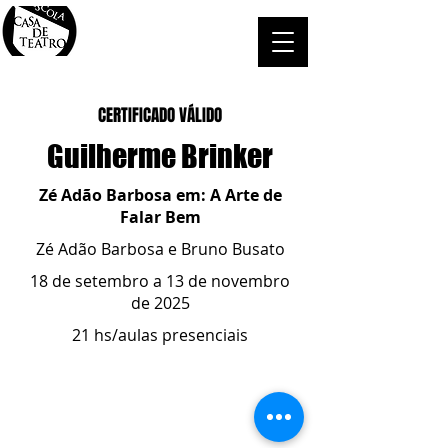
CERTIFICADO VÁLIDO
Guilherme Brinker
Zé Adão Barbosa em: A Arte de
Falar Bem
Zé Adão Barbosa e Bruno Busato
18 de setembro a 13 de novembro
de 2025
21 hs/aulas presenciais
ESCOLA CASA DE TEATRO
(51) 4066-8744
(51) 99915.2459
- whatsapp