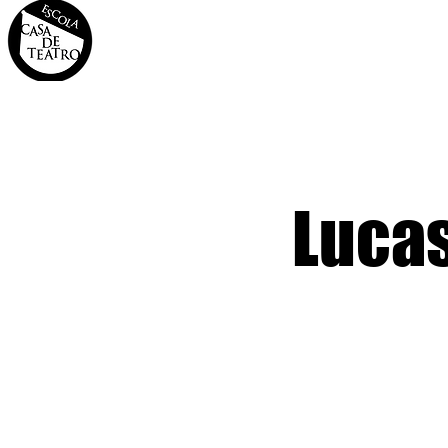
INÍCIO
A CASA
OS 
Lucas