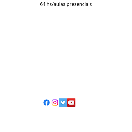
64 hs/aulas presenciais
ESCOLA CASA DE TEATRO
(51) 4066-8744
(51) 99915.2459 - whatsapp
contato@casadeteatropoa.com.br
Av. Cristóvão Colombo, 400
Porto Alegre/RS - CEP 90560-002