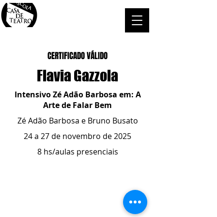
CERTIFICADO VÁLIDO
Flavia Gazzola
Intensivo Zé Adão Barbosa em: A
Arte de Falar Bem
Zé Adão Barbosa e Bruno Busato
24 a 27 de novembro de 2025
8 hs/aulas presenciais
ESCOLA CASA DE TEATRO
(51) 4066-8744
(51) 99915.2459
- whatsapp
contato@casadeteatropoa.com.br