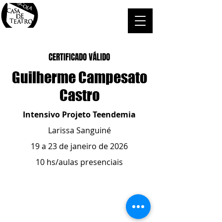
CERTIFICADO VÁLIDO
Guilherme Campesato
Castro
Intensivo Projeto Teendemia
Larissa Sanguiné
19 a 23 de janeiro de 2026
10 hs/aulas presenciais
ESCOLA CASA DE TEATRO
(51) 4066-8744
(51) 99915.2459
- whatsapp
contato@casadeteatropoa.com.br