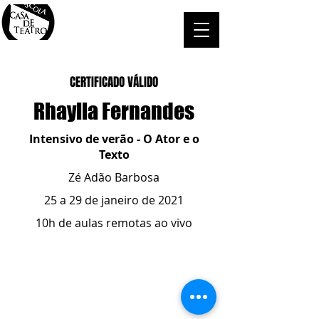
CERTIFICADO VÁLIDO
Rhaylla Fernandes
Intensivo de verão - O Ator e o
Texto
Zé Adão Barbosa
25 a 29 de janeiro de 2021
10h de aulas remotas ao vivo
ESCOLA CASA DE TEATRO
(51) 4066-8744
(51) 99915.2459
- whatsapp
contato@casadeteatropoa.com.br