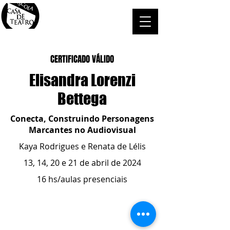
CERTIFICADO VÁLIDO
Elisandra Lorenzi
Bettega
Conecta, Construindo Personagens
Marcantes no Audiovisual
Kaya Rodrigues e Renata de Lélis
13, 14, 20 e 21 de abril de 2024
16 hs/aulas presenciais
ESCOLA CASA DE TEATRO
(51) 4066-8744
(51) 99915.2459
- whatsapp