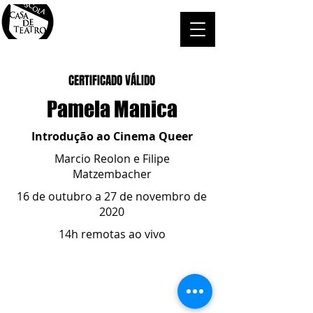
CERTIFICADO VÁLIDO
Pamela Manica
Introdução ao Cinema Queer
Marcio Reolon e Filipe
Matzembacher
16 de outubro a 27 de novembro de
2020
14h remotas ao vivo
ESCOLA CASA DE TEATRO
(51) 4066-8744
(51) 99915.2459
- whatsapp