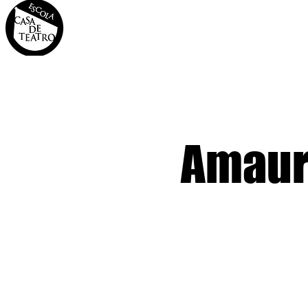
INÍCIO
A CASA
OS 
Amaur