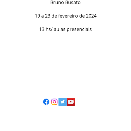
Bruno Busato
19 a 23 de fevereiro de 2024
13 hs/ aulas presenciais
ESCOLA CASA DE TEATRO
(51) 4066-8744
(51) 99915.2459 - whatsapp
contato@casadeteatropoa.com.br
Av. Cristóvão Colombo, 400
Porto Alegre/RS - CEP 90560-002