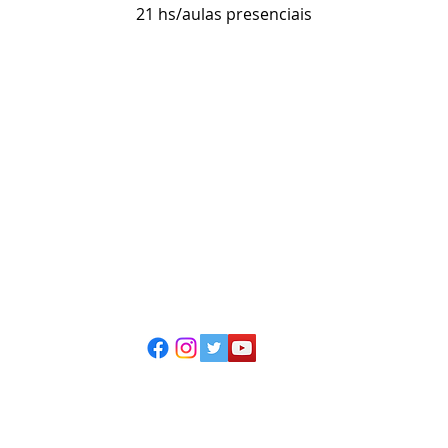
21 hs/aulas presenciais
ESCOLA CASA DE TEATRO
(51) 4066-8744
(51) 99915.2459 - whatsapp
contato@casadeteatropoa.com.br
Av. Cristóvão Colombo, 400
Porto Alegre/RS - CEP 90560-002