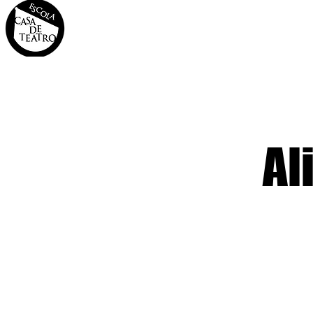
INÍCIO
A CASA
OS 
Al