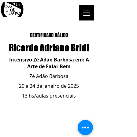
CERTIFICADO VÁLIDO
Ricardo Adriano Bridi
Intensivo Zé Adão Barbosa em: A
Arte de Falar Bem
Zé Adão Barbosa
20 a 24 de janeiro de 2025
13 hs/aulas presenciais
ESCOLA CASA DE TEATRO
(51) 4066-8744
(51) 99915.2459
- whatsapp
contato@casadeteatropoa.com.br