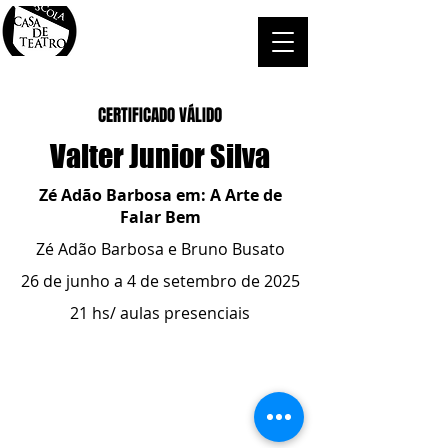
CERTIFICADO VÁLIDO
Valter Junior Silva
Zé Adão Barbosa em: A Arte de
Falar Bem
Zé Adão Barbosa e Bruno Busato
26 de junho a 4 de setembro de 2025
21 hs/ aulas presenciais
ESCOLA CASA DE TEATRO
(51) 4066-8744
(51) 99915.2459
- whatsapp
contato@casadeteatropoa.com.br