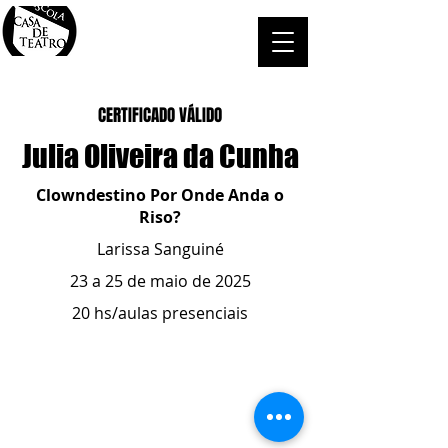
CERTIFICADO VÁLIDO
Julia Oliveira da Cunha
Clowndestino Por Onde Anda o
Riso?
Larissa Sanguiné
23 a 25 de maio de 2025
20 hs/aulas presenciais
ESCOLA CASA DE TEATRO
(51) 4066-8744
(51) 99915.2459
- whatsapp
contato@casadeteatropoa.com.br