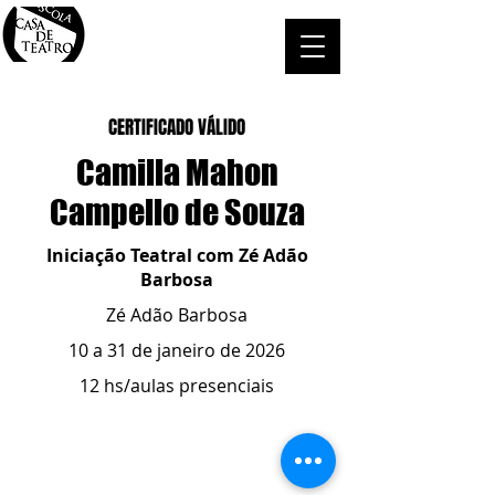
CERTIFICADO VÁLIDO
Camilla Mahon
Campello de Souza
Iniciação Teatral com Zé Adão
Barbosa
Zé Adão Barbosa
10 a 31 de janeiro de 2026
12 hs/aulas presenciais
ESCOLA CASA DE TEATRO
(51) 4066-8744
(51) 99915.2459
- whatsapp