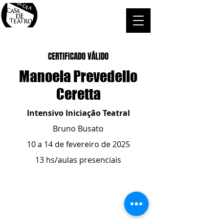
CERTIFICADO VÁLIDO
Manoela Prevedello
Ceretta
Intensivo Iniciação Teatral
Bruno Busato
10 a 14 de fevereiro de 2025
13 hs/aulas presenciais
ESCOLA CASA DE TEATRO
(51) 4066-8744
(51) 99915.2459
- whatsapp
contato@casadeteatropoa.com.br