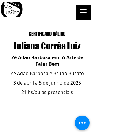
CERTIFICADO VÁLIDO
Juliana Corrêa Luiz
Zé Adão Barbosa em: A Arte de
Falar Bem
Zé Adão Barbosa e Bruno Busato
3 de abril a 5 de junho de 2025
21 hs/aulas presenciais
ESCOLA CASA DE TEATRO
(51) 4066-8744
(51) 99915.2459
- whatsapp
contato@casadeteatropoa.com.br