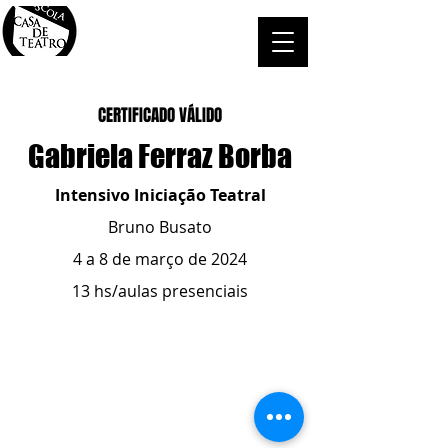
CERTIFICADO VÁLIDO
Gabriela Ferraz Borba
Intensivo Iniciação Teatral
Bruno Busato
4 a 8 de março de 2024
13 hs/aulas presenciais
ESCOLA CASA DE TEATRO
(51) 4066-8744
(51) 99915.2459
- whatsapp
contato@casadeteatropoa.com.br
Av. Cristóvão Colombo, 400