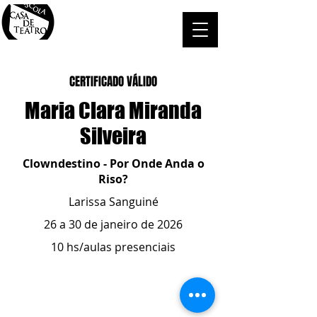
CERTIFICADO VÁLIDO
Maria Clara Miranda
Silveira
Clowndestino - Por Onde Anda o
Riso?
Larissa Sanguiné
26 a 30 de janeiro de 2026
10 hs/aulas presenciais
ESCOLA CASA DE TEATRO
(51) 4066-8744
(51) 99915.2459
- whatsapp