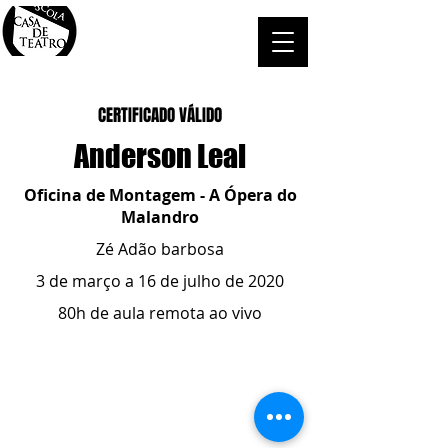
CERTIFICADO VÁLIDO
Anderson Leal
Oficina de Montagem - A Ópera do
Malandro
Zé Adão barbosa
3 de março a 16 de julho de 2020
80h de aula remota ao vivo
ESCOLA CASA DE TEATRO
(51) 4066-8744
(51) 99915.2459
- whatsapp
contato@casadeteatropoa.com.br