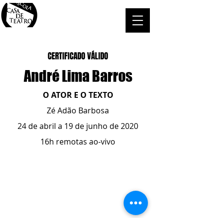
CERTIFICADO VÁLIDO
André Lima Barros
O ATOR E O TEXTO
Zé Adão Barbosa
24 de abril a 19 de junho de 2020
16h remotas ao-vivo
ESCOLA CASA DE TEATRO
(51) 4066-8744
(51) 99915.2459
- whatsapp
contato@casadeteatropoa.com.br
Av. Cristóvão Colombo, 400