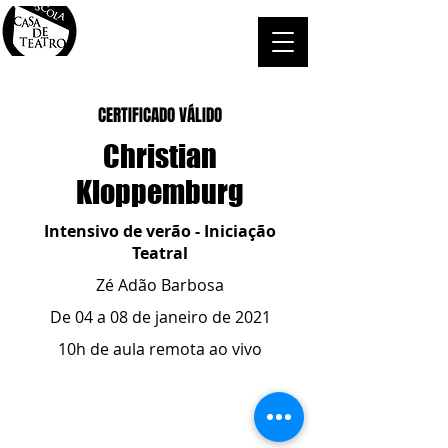
CERTIFICADO VÁLIDO
Christian
Kloppemburg
Intensivo de verão - Iniciação
Teatral
Zé Adão Barbosa
De 04 a 08 de janeiro de 2021
10h de aula remota ao vivo
ESCOLA CASA DE TEATRO
(51) 4066-8744
(51) 99915.2459
- whatsapp