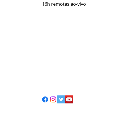
16h remotas ao-vivo
ESCOLA CASA DE TEATRO
(51) 4066-8744
(51) 99915.2459 - whatsapp
contato@casadeteatropoa.com.br
Av. Cristóvão Colombo, 400
Porto Alegre/RS - CEP 90560-002