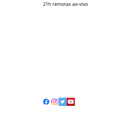
21h remotas ao-vivo
ESCOLA CASA DE TEATRO
(51) 4066-8744
(51) 99915.2459 - whatsapp
contato@casadeteatropoa.com.br
Av. Cristóvão Colombo, 400
Porto Alegre/RS - CEP 90560-002