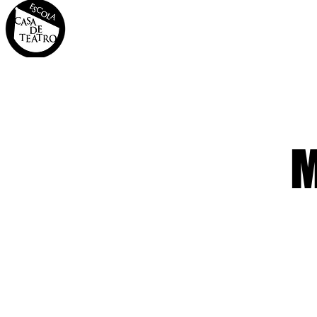
INÍCIO
A CASA
OS 
M