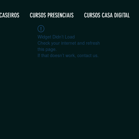
CASEIROS
CURSOS PRESENCIAIS
CURSOS CASA DIGITAL
Widget Didn’t Load
Check your internet and refresh
this page.
If that doesn’t work, contact us.