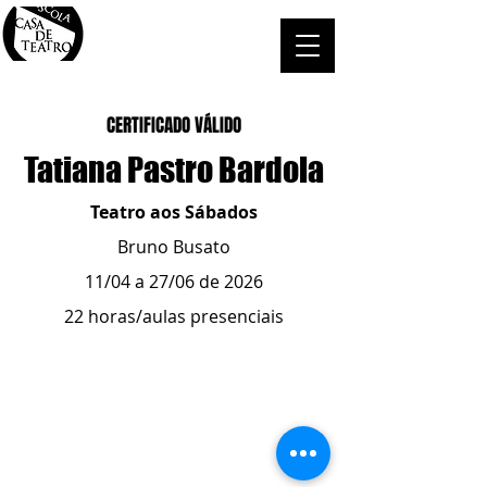
CERTIFICADO VÁLIDO
Tatiana Pastro Bardola
Teatro aos Sábados
Bruno Busato
11/04 a 27/06 de 2026
22 horas/aulas presenciais
ESCOLA CASA DE TEATRO
(51) 4066-8744
(51) 99915.2459
- whatsapp
contato@casadeteatropoa.com.br
Av. Cristóvão Colombo, 400